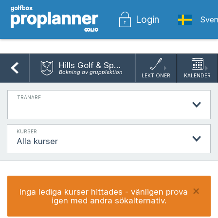
Login
Sven
Hills Golf & Sports Club
Bokning av grupplektion
LEKTIONER
KALENDER
TRÄNARE
KURSER
Alla kurser
Inga lediga kurser hittades - vänligen prova 
igen med andra sökalternativ.