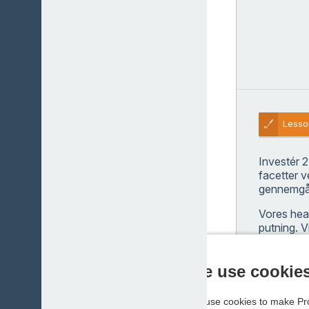
Lesso
Investér 2
facetter v
gennemgår
Vores head
putning. V
We use cookie
We use cookies to make Pro