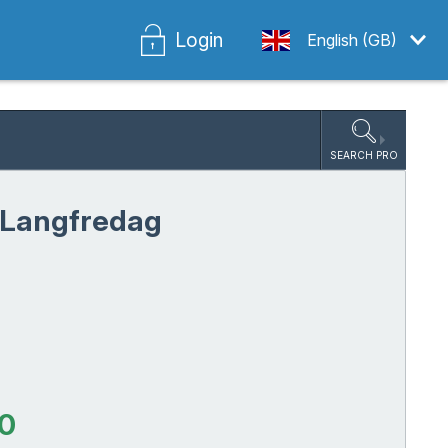
Login
English (GB)
SEARCH PRO
 Langfredag
0