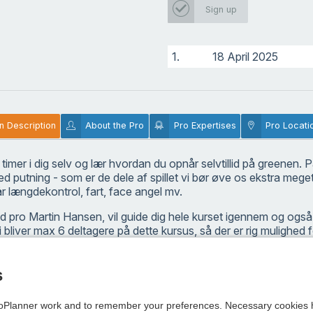
Sign up
1.
18 April 2025
n Description
About the Pro
Pro Expertises
Pro Locati
 timer i dig selv og lær hvordan du opnår selvtillid på greenen.
ed putning - som er de dele af spillet vi bør øve os ekstra meget
 længdekontrol, fart, face angel mv.
 pro Martin Hansen, vil guide dig hele kurset igennem og også u
i bliver max 6 deltagere på dette kursus, så der er rig mulighed
s
Planner work and to remember your preferences. Necessary cookies h