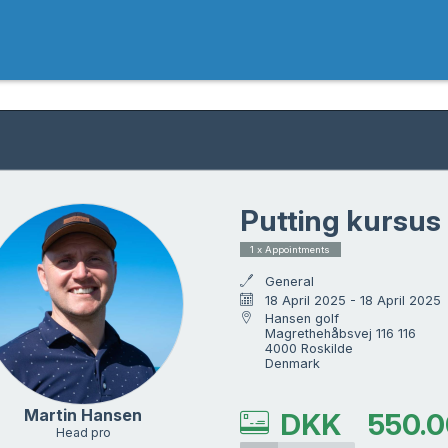
Putting kursus
1 x Appointments
General
18 April 2025 - 18 April 2025
Hansen golf

Magrethehåbsvej 116 116

4000 Roskilde

Denmark
Martin Hansen
DKK
550.0
Head pro