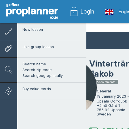
Login
Engl
New lesson
Join group lesson
Vinterträ
Search name
Search zip code
Jakob
Search geographically
1 x Appointments
Buy value cards
General
19 January 2023 -
Upsala Golfklubb

Håmö Gård 1

755 92 Uppsala

Sweden
Jakob Remon
ProTrainer