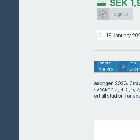
SEK
1,
Sign up
1.
19 January 20
Lesson
About
Pro
Description
the Pro
Exper
Vinterträning inför säsongen 2023. Strä
veckor och följande veckor: 3, 4, 5, 6, 7,
så ingår ett 10klippkort till studion för e
passen.